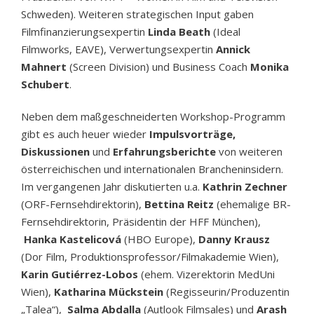
Schweden). Weiteren strategischen Input gaben
Filmfinanzierungsexpertin
Linda Beath
(Ideal
Filmworks, EAVE), Verwertungsexpertin
Annick
Mahnert
(Screen Division) und Business Coach
Monika
Schubert
.
Neben dem maßgeschneiderten Workshop-Programm
gibt es auch heuer wieder
Impulsvorträge,
Diskussionen
und
Erfahrungsberichte
von weiteren
österreichischen und internationalen Brancheninsidern.
Im vergangenen Jahr diskutierten u.a.
Kathrin Zechner
(ORF-Fernsehdirektorin),
Bettina Reitz
(ehemalige BR-
Fernsehdirektorin, Präsidentin der HFF München),
Hanka Kastelicová
(HBO Europe),
Danny Krausz
(Dor Film, Produktionsprofessor/Filmakademie Wien),
Karin Gutiérrez-Lobos
(ehem. Vizerektorin MedUni
Wien),
Katharina Mückstein
(Regisseurin/Produzentin
„Talea“),
Salma Abdalla
(Autlook Filmsales) und
Arash