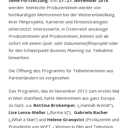
seine Fortsetzung:
Von
21.-27. November 2016
werden heimische Produzentinnen wieder von
hochkarätigen Mentorinnen bei der Weiterentwicklung
ihrer Filmprojekte, Karrieren und Firmenstrategien
unterstützt. Interessierte, in Österreich ansässige
Produzentinnen und Producerinnen, können sich ab
sofort mit einem
Spiel- oder Dokumentarfilmprojekt
oder
für den Schwerpunkt
Business Planning
zur Teilnahme
bewerben.
Die Öffnung des Programms für Teilnehmerinnen aus
Partnerländern ist vorgesehen.
Das Programm, das im November 2015 zum ersten Mal
in Wien stattfand, hatte Mentorinnen aus ganz Europa
zu Gast, u.a.
Bettina Brokemper
, („Hannah Arendt“),
Lise Lense-Møller
(„Burma VJ“),
Gabriela Bacher
(„What a Man“) und
Helene Granqvist
(Produzentin und
Präsidentin von WIFT – Women in Film and Television