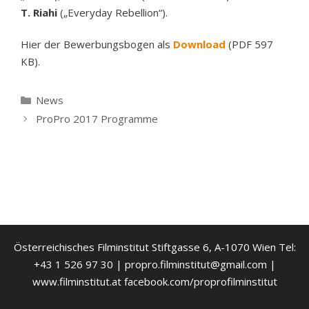
T. Riahi
(„Everyday Rebellion“).
Hier der Bewerbungsbogen als
Download
(PDF 597
KB).
Kategorien
News
ProPro 2017 Programme
Österreichisches Filminstitut Stiftgasse 6, A-1070 Wien Tel:
+43 1 526 97 30 | propro.filminstitut@gmail.com |
www.filminstitut.at facebook.com/proprofilminstitut