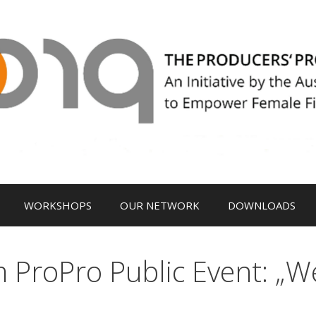
WORKSHOPS
OUR NETWORK
DOWNLOADS
ProPro Public Event: „We