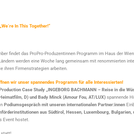
„We´re In This Together!“
er findet das ProPro-Produzentinnen Programm im Haus der Wiener 
Ländern werden eine Woche lang gemeinsam mit renommierten inte
e ihren Firmenstrategien arbeiten.
nen wir unser spannendes Programm für alle Interessierten!
Production Case Study „INGEBORG BACHMANN – Reise in die Wüs
Heimatfilm, D)
und Bady Minck (Amour Fou, AT/LUX)
spannende Hi
in
Podiumsgespräch mit unseren internationalen Partner:innen
Einb
mförderinstitutionen aus Südtirol, Hessen, Luxembourg, Bulgarien,
s Event hostet.
statt!