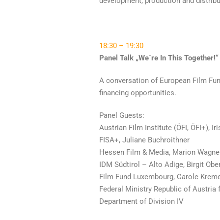
development, production and distribut
18:30 – 19:30
Panel Talk „We´re In This Together!“
A conversation of European Film Fundi
financing opportunities.
Panel Guests:
Austrian Film Institute (ÖFI, ÖFI+), I
FISA+, Juliane Buchroithner
Hessen Film & Media, Marion Wagner 
IDM Südtirol – Alto Adige, Birgit Ob
Film Fund Luxembourg, Carole Kreme
Federal Ministry Republic of Austria 
Department of Division IV