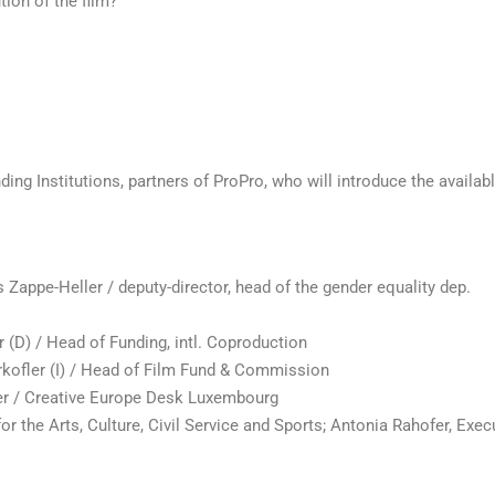
ion of the film?
ng Institutions, partners of ProPro, who will introduce the availab
ris Zappe-Heller / deputy-director, head of the gender equality dep.
(D) / Head of Funding, intl. Coproduction
erkofler (I) / Head of Film Fund & Commission
r / Creative Europe Desk Luxembourg
for the Arts, Culture, Civil Service and Sports; Antonia Rahofer, Exe