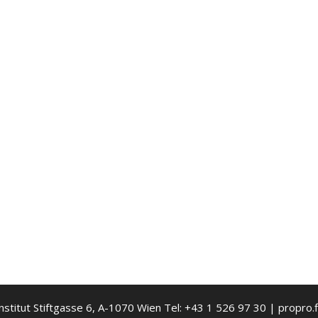
nstitut Stiftgasse 6, A-1070 Wien Tel: +43 1 526 97 30 | propro.f