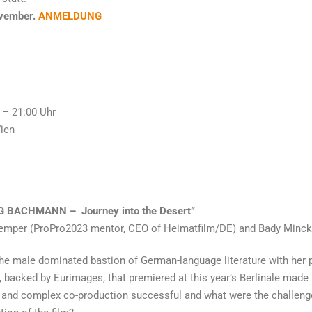
ovember.
ANMELDUNG
 – 21:00 Uhr
ordiaplatz 2, 1010 Wien
G BACHMANN – Journey into the Desert”
kemper (ProPro2023 mentor, CEO of Heimatfilm/DE) and Bady Minc
 male dominated bastion of German-language literature with her p
backed by Eurimages, that premiered at this year’s Berlinale made 
 and complex co-production successful and what were the challeng