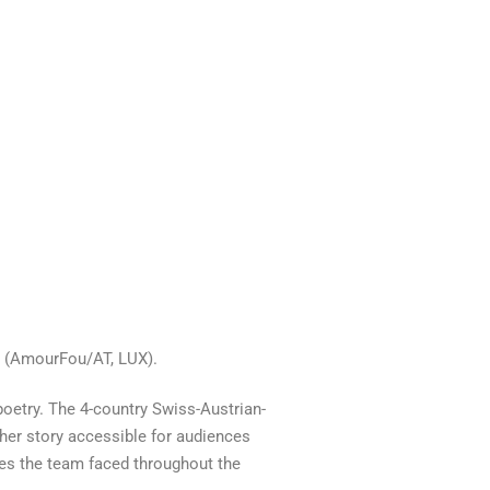
k (AmourFou/AT, LUX).
oetry. The 4-country Swiss-Austrian-
her story accessible for audiences
es the team faced throughout the