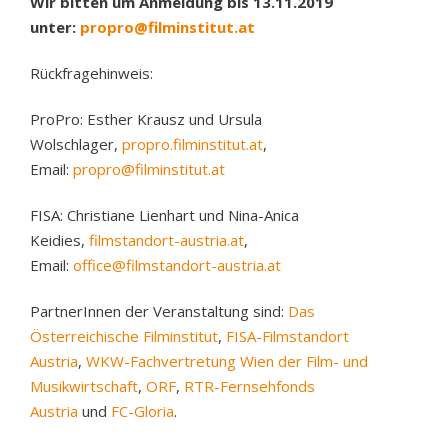
Wir bitten um Anmeldung bis 13.11.2019
unter:
propro@filminstitut.at
Rückfragehinweis:
ProPro: Esther Krausz und Ursula
Wolschlager,
propro.filminstitut.at
,
Email:
propro@filminstitut.at
FISA: Christiane Lienhart und Nina-Anica
Keidies,
filmstandort-austria.at
,
Email:
office@filmstandort-austria.at
PartnerInnen der Veranstaltung sind:
Das
Österreichische Filminstitut
,
FISA-Filmstandort
Austria
,
WKW-Fachvertretung Wien der Film- und
Musikwirtschaft
,
ORF
,
RTR-Fernsehfonds
Austria
und
FC-Gloria
.