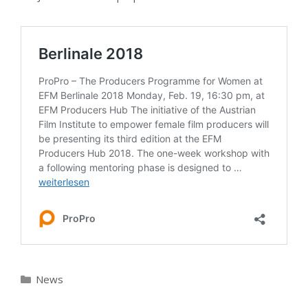
Kategorien
News