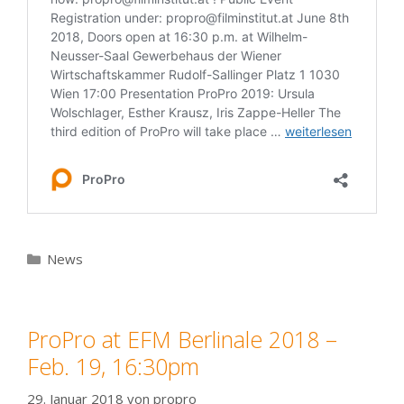
Kategorien
News
ProPro at EFM Berlinale 2018 –
Feb. 19, 16:30pm
29. Januar 2018
von
propro