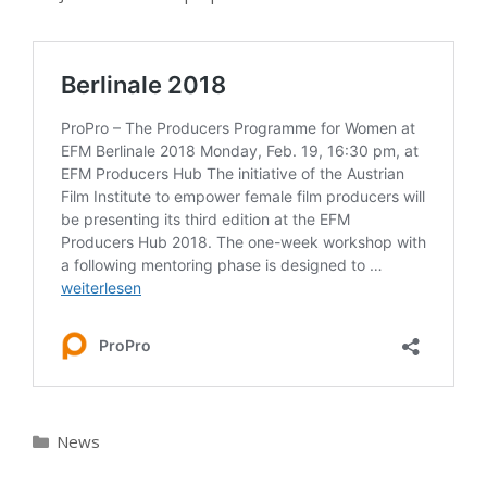
Kategorien
News