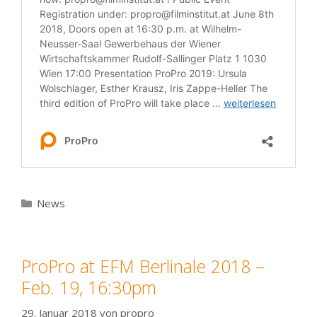
Kategorien
News
ProPro at EFM Berlinale 2018 –
Feb. 19, 16:30pm
29. Januar 2018
von
propro