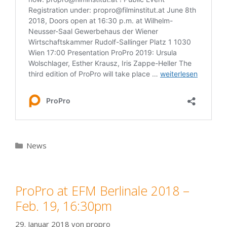
Kategorien
News
ProPro at EFM Berlinale 2018 –
Feb. 19, 16:30pm
29. Januar 2018
von
propro