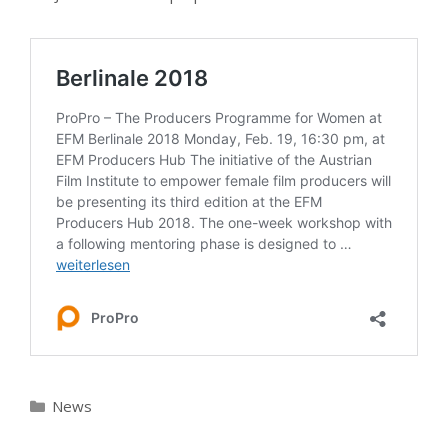
Kategorien
News